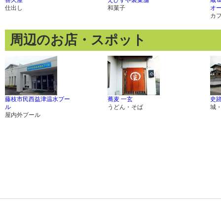
喜久屋
えびすや製菓舗
蔵
仕出し
和菓子
オ
カ
周辺のお店・スポット
藤枝市民西益津温水プー
蕎麦 一玄
史跡
ル
うどん・そば
城
屋内外プール