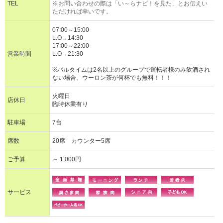
TEL
※お問い合わせの際は「い～らナビ！を見た」とお伝えい
ただければ幸いです。
07:00～15:00
L.O→14:30
17:00～22:00
営業時間
L.O→21:30
※バルタイムは2名以上のグループで運転者様のみ飲酒され
ない場合、ウーロン茶が何杯でも無料！！！
火曜日
店休日
臨時休業有り
駐車場
7台
席数
20席 カウンター5席
ご予算
～ 1,000円
サービス