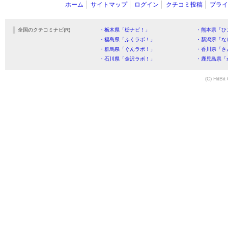
ホーム
サイトマップ
ログイン
クチコミ投稿
プライ
全国のクチコミナビ(R)
・栃木県「栃ナビ！」
・熊本県「ひ
・福島県「ふくラボ！」
・新潟県「な
・群馬県「ぐんラボ！」
・香川県「さ
・石川県「金沢ラボ！」
・鹿児島県「
(C) HitBit