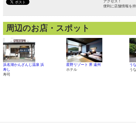
アクセス！
便利に店舗情報を持
周辺のお店・スポット
浜名湖かんざんじ温泉 浜
星野リゾート 界 遠州
う
寿し
ホテル
う
寿司