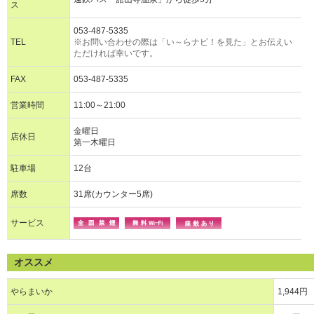
ス
053-487-5335
TEL
※お問い合わせの際は「い～らナビ！を見た」とお伝えい
ただければ幸いです。
FAX
053-487-5335
営業時間
11:00～21:00
金曜日
店休日
第一木曜日
駐車場
12台
席数
31席(カウンター5席)
サービス
オススメ
やらまいか
1,944円