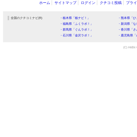
ホーム
サイトマップ
ログイン
クチコミ投稿
プライ
全国のクチコミナビ(R)
・栃木県「栃ナビ！」
・熊本県「ひ
・福島県「ふくラボ！」
・新潟県「な
・群馬県「ぐんラボ！」
・香川県「さ
・石川県「金沢ラボ！」
・鹿児島県「
(C) HitBit