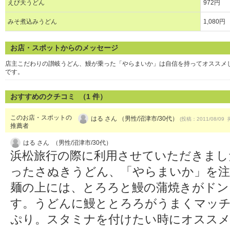
えび天うどん
972円
みそ煮込みうどん
1,080円
お店・スポットからのメッセージ
店主こだわりの讃岐うどん、鰻が乗った「やらまいか」は自信を持ってオススメ
です。
おすすめのクチコミ （
1
件）
このお店・スポットの
はる さん （男性/沼津市/30代）
(投稿：2011/08/09 
推薦者
はる さん （男性/沼津市/30代）
浜松旅行の際に利用させていただきまし
ったさぬきうどん、「やらまいか」を
麺の上には、とろろと鰻の蒲焼きがドン
す。うどんに鰻ととろろがうまくマッ
ぷり。スタミナを付けたい時にオスス