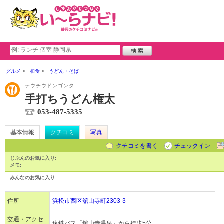
グルメ
和食
うどん・そば
テウチウドンゴンタ
手打ちうどん権太
053-487-5335
基本情報
クチコミ
写真
クチコミを書く
チェックイン
じぶんのお気に入り:
メモ:
みんなのお気に入り:
住所
浜松市西区舘山寺町2303-3
交通・アクセ
遠鉄バス「舘山寺温泉」から徒歩5分