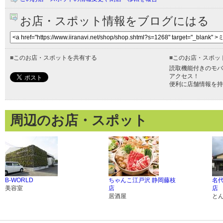
お店・スポット情報をブログにはる
■
このお店・スポットを共有する
■
このお店・スポッ
読取機能付きのモバ
アクセス！
便利に店舗情報を持
周辺のお店・スポット
B-WORLD
ちゃんこ江戸沢 静岡藤枝
名代
美容室
店
店
居酒屋
と