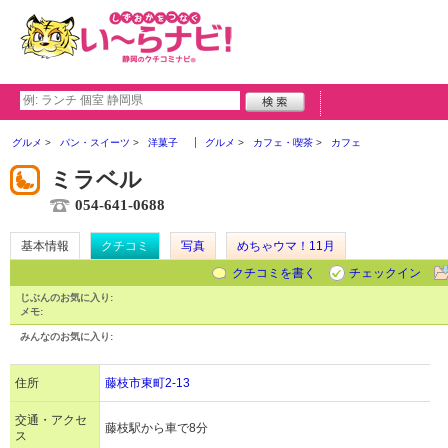
グルメ
パン・スイーツ
洋菓子
グルメ
カフェ・喫茶
カフェ
ミラベル
054-641-0688
基本情報
クチコミ
写真
めちゃウマ！11月
クチコミを書く
チェックイン
じぶんのお気に入り:
メモ:
みんなのお気に入り:
住所
藤枝市東町2-13
交通・アクセ
藤枝駅から車で8分
ス