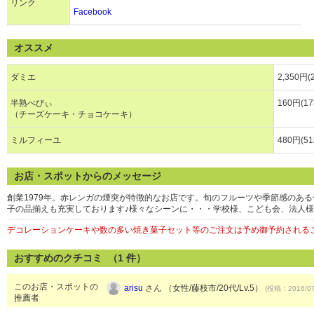
リンク
Facebook
オススメ
ダミエ
2,350円(
半熟べびぃ
160円(1
（チーズケーキ・チョコケーキ）
ミルフィーユ
480円(5
お店・スポットからのメッセージ
創業1979年。赤レンガの煙突が特徴的なお店です。旬のフルーツや季節感のあ
子の品揃えも充実しております♪様々なシーンに・・・学校様、こども会、法人
デコレーションケーキや数の多い焼き菓子セット等のご注文は予め御予約される
おすすめのクチコミ （
1
件）
このお店・スポットの
arisu
さん （女性/藤枝市/20代/Lv.5）
(投稿：2016/07
推薦者