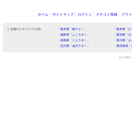
ホーム
サイトマップ
ログイン
クチコミ投稿
プライ
全国のクチコミナビ(R)
・栃木県「栃ナビ！」
・熊本県「ひ
・福島県「ふくラボ！」
・新潟県「な
・群馬県「ぐんラボ！」
・香川県「さ
・石川県「金沢ラボ！」
・鹿児島県「
(C) HitBit