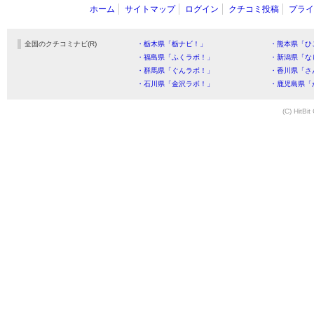
ホーム
サイトマップ
ログイン
クチコミ投稿
プライ
全国のクチコミナビ(R)
・栃木県「栃ナビ！」
・熊本県「ひ
・福島県「ふくラボ！」
・新潟県「な
・群馬県「ぐんラボ！」
・香川県「さ
・石川県「金沢ラボ！」
・鹿児島県「
(C) HitBit