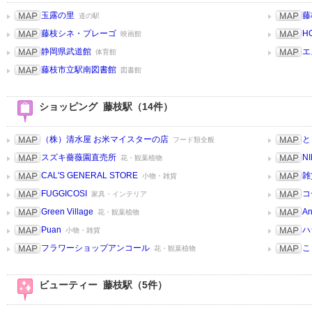
玉露の里
藤
道の駅
藤枝シネ・プレーゴ
H
映画館
静岡県武道館
エ
体育館
藤枝市立駅南図書館
図書館
ショッピング 藤枝駅（14件）
（株）清水屋 お米マイスターの店
と
フード類全般
スズキ薔薇園直売所
N
花・観葉植物
CAL'S GENERAL STORE
雑
小物・雑貨
FUGGICOSI
コ
家具・インテリア
Green Village
A
花・観葉植物
Puan
ハ
小物・雑貨
フラワーショップアンコール
こ
花・観葉植物
ビューティー 藤枝駅（5件）