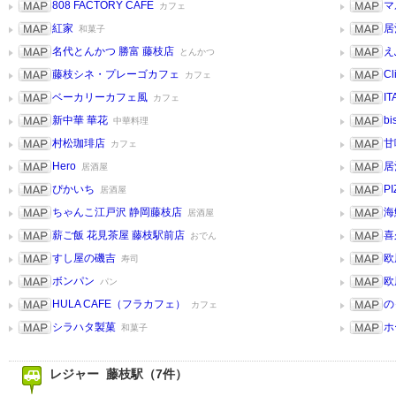
808 FACTORY CAFE
マ
カフェ
紅家
居
和菓子
名代とんかつ 勝富 藤枝店
え
とんかつ
藤枝シネ・プレーゴカフェ
Cl
カフェ
ベーカリーカフェ風
IT
カフェ
新中華 華花
bi
中華料理
村松珈琲店
甘
カフェ
Hero
居
居酒屋
ぴかいち
PI
居酒屋
ちゃんこ江戸沢 静岡藤枝店
海
居酒屋
薪ご飯 花見茶屋 藤枝駅前店
喜
おでん
すし屋の磯吉
欧
寿司
ボンパン
欧
パン
HULA CAFE（フラカフェ）
の
カフェ
シラハタ製菓
ホ
和菓子
レジャー 藤枝駅（7件）