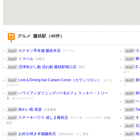
グルメ 藤枝駅（48件）
カナキン亭本舗 藤枝本店
小
ラーメン
ミラベル
豚
洋菓子
沼津魚がし鮨 流れ鮨 藤枝駅南口店
E
寿司
レー
Live＆Dining bar Caram Coron（カランコロン）
夜
ダイニ
ングバー
ー
ハワイアンダイニングバー&カフェ ラッキー・トリー
祭
ト
ダイニングバー
ベ
味わい処 座楽
S
お食事処
ステーキハウス 成しま藤枝店
す
ステーキ・ハンバーグ・鉄板
焼き
石
お好み焼き本舗藤枝店
南
お好み焼き・たこ焼き