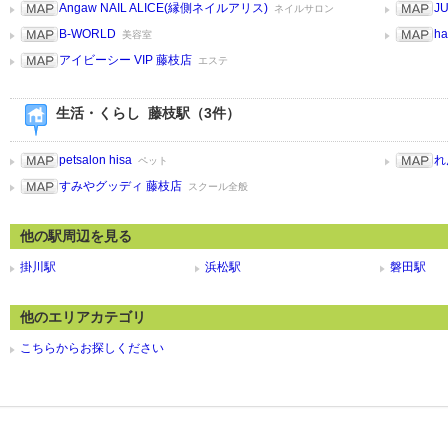
Angaw NAIL ALICE(縁側ネイルアリス)
J
ネイルサロン
B-WORLD
h
美容室
アイビーシー VIP 藤枝店
エステ
生活・くらし 藤枝駅（3件）
petsalon hisa
れ
ペット
すみやグッディ 藤枝店
スクール全般
他の駅周辺を見る
掛川駅
浜松駅
磐田駅
他のエリアカテゴリ
こちらからお探しください