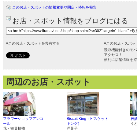
このお店・スポットの情報変更や閉店・移転を報告
お店・スポット情報をブログにはる
■
このお店・スポットを共有する
■
このお店・スポッ
読取機能付きのモバ
アクセス！
便利に店舗情報を持
周辺のお店・スポット
フラワーショップアンコ
Biscuit King（ビスケット
居酒
ール
キング）
う
花・観葉植物
洋菓子