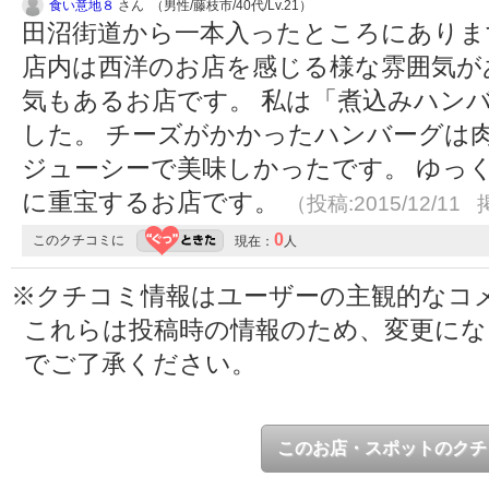
食い意地８
さん （男性/藤枝市/40代/Lv.21）
田沼街道から一本入ったところにありま
店内は西洋のお店を感じる様な雰囲気が
気もあるお店です。 私は「煮込みハン
した。 チーズがかかったハンバーグは
ジューシーで美味しかったです。 ゆっ
に重宝するお店です。
（投稿:2015/12/11 
0
このクチコミに
現在：
人
※クチコミ情報はユーザーの主観的なコ
これらは投稿時の情報のため、変更に
でご了承ください。
このお店・スポットのクチ