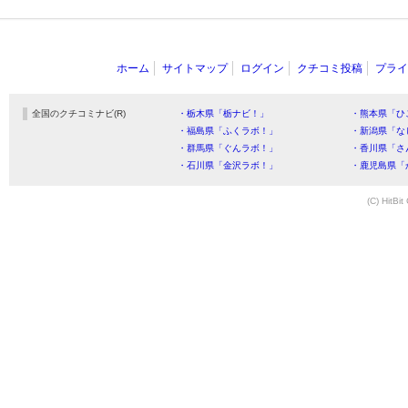
ホーム
サイトマップ
ログイン
クチコミ投稿
プライ
全国のクチコミナビ(R)
・栃木県「栃ナビ！」
・熊本県「ひ
・福島県「ふくラボ！」
・新潟県「な
・群馬県「ぐんラボ！」
・香川県「さ
・石川県「金沢ラボ！」
・鹿児島県「
(C) HitBit