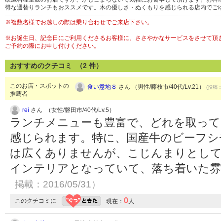
得な週替りランチもおススメです。木の優しさ・ぬくもりを感じられる店内でご
※複数名様でお越しの際は乗り合わせでご来店下さい。
※お誕生日、記念日にご利用くださるお客様に、ささやかなサービスをさせて頂
ご予約の際にお申し付けください。
おすすめのクチコミ （
2
件）
このお店・スポットの
食い意地８
さん （男性/藤枝市/40代/Lv.21）
(投稿：
推薦者
rei
さん （女性/磐田市/40代/Lv.5）
ランチメニューも豊富で、どれを取っ
感じられます。特に、国産牛のビーフシ
は広くありませんが、こじんまりとし
インテリアとなっていて、落ち着いた
掲載：2016/05/31）
0
このクチコミに
現在：
人