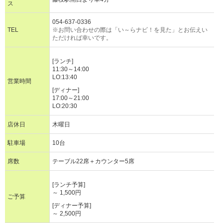
ス
054-637-0336
TEL
※お問い合わせの際は「い～らナビ！を見た」とお伝えい
ただければ幸いです。
[ランチ]
11:30～14:00
LO:13:40
営業時間
[ディナー]
17:00～21:00
LO:20:30
店休日
木曜日
駐車場
10台
席数
テーブル22席＋カウンター5席
[ランチ予算]
～ 1,500円
ご予算
[ディナー予算]
～ 2,500円