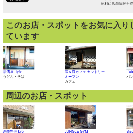
便利に店舗情報を持
このお店・スポットをお気に入り
ています
居酒屋 山金
蔵＆庭カフェ カントリー
L'a
うどん・そば
オーブン
パ
カフェ
周辺のお店・スポット
創作料理 kyo
JUNGLE GYM
Bi