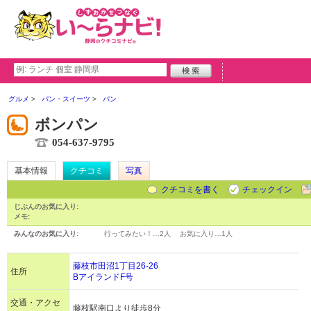
グルメ
パン・スイーツ
パン
ボンパン
054-637-9795
基本情報
クチコミ
写真
クチコミを書く
チェックイン
じぶんのお気に入り:
メモ:
みんなのお気に入り:
行ってみたい！…
2人
お気に入り…
1人
藤枝市田沼1丁目26-26
住所
BアイランドF号
交通・アクセ
藤枝駅南口より徒歩8分