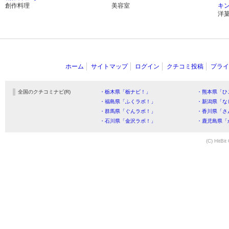
創作料理
美容室
キ
洋
ホーム
サイトマップ
ログイン
クチコミ投稿
プライ
全国のクチコミナビ(R)
・栃木県「栃ナビ！」
・熊本県「ひ
・福島県「ふくラボ！」
・新潟県「な
・群馬県「ぐんラボ！」
・香川県「さ
・石川県「金沢ラボ！」
・鹿児島県「
(C) HitBit