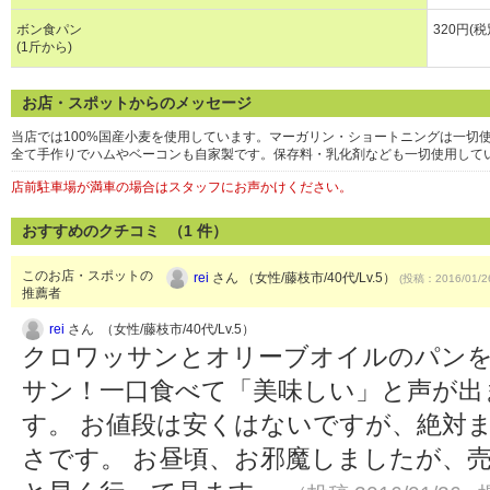
ボン食パン
320円(税
(1斤から)
お店・スポットからのメッセージ
当店では100%国産小麦を使用しています。マーガリン・ショートニングは一切
全て手作りでハムやベーコンも自家製です。保存料・乳化剤なども一切使用して
店前駐車場が満車の場合はスタッフにお声かけください。
おすすめのクチコミ （
1
件）
このお店・スポットの
rei
さん （女性/藤枝市/40代/Lv.5）
(投稿：2016/01/2
推薦者
rei
さん （女性/藤枝市/40代/Lv.5）
クロワッサンとオリーブオイルのパンを
サン！一口食べて「美味しい」と声が出
す。 お値段は安くはないですが、絶対
さです。 お昼頃、お邪魔しましたが、