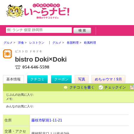
グルメ
洋食
レストラン
グルメ
各国料理
欧風料理
ビストロ ドキドキ
bistro Doki×Doki
054-646-5598
基本情報
クチコミ
クーポン
写真
めちゃウマ！9月
クチコミを書く
チェックイン
じぶんのお気に入り:
メモ:
みんなのお気に入り:
住所
藤枝市駅前1-11-21
交通・アクセ
藤枝駅北口より徒歩3分