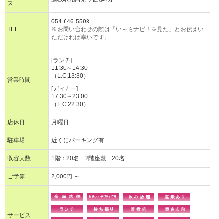
ス
054-646-5598
TEL
※お問い合わせの際は「い～らナビ！を見た」とお伝えい
ただければ幸いです。
[ランチ]
11:30～14:30
（L.O.13:30）
営業時間
[ディナー]
17:30～23:00
（L.O.22:30）
店休日
月曜日
駐車場
近くにパーキング有
収容人数
1階：20名 2階座敷：20名
ご予算
2,000円 ～
サービス