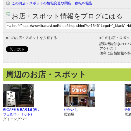
このお店・スポットの情報変更や閉店・移転を報告
お店・スポット情報をブログにはる
■
このお店・スポットを共有する
■
このお店・スポッ
読取機能付きのモバ
アクセス！
便利に店舗情報を持
周辺のお店・スポット
夜CAFE & BAR Lit (夜カ
ぴかいち
色彩
フェ&バー リット)
居酒屋
居
ダイニングバー