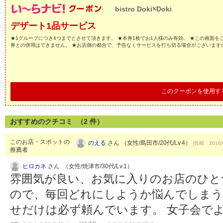
bistro Doki×Doki
デザート1品サービス
★1グループにつき4つまでとさせて頂きます。 ★本券1枚でお1人様のみ有効。 ★この画面を
券との併用はできません。 ★お店側の都合で、予告なくサービスを打ち切る場合がございます
このクーポンを使用す
おすすめのクチコミ （
2
件）
このお店・スポットの
のえる
さん （女性/島田市/20代/Lv.4）
(投稿：2016/
推薦者
ヒロカネ
さん （女性/焼津市/30代/Lv.1）
雰囲気が良い、お気に入りのお店のひと
ので、毎回どれにしようか悩んでしまう
せだけは必ず頼んでいます。 女子会で