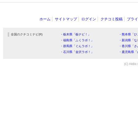
ホーム
サイトマップ
ログイン
クチコミ投稿
プライ
全国のクチコミナビ(R)
・栃木県「栃ナビ！」
・熊本県「ひ
・福島県「ふくラボ！」
・新潟県「な
・群馬県「ぐんラボ！」
・香川県「さ
・石川県「金沢ラボ！」
・鹿児島県「
(C) HitBit