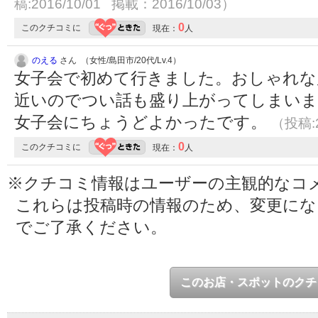
稿:2016/10/01 掲載：2016/10/03）
0
このクチコミに
現在：
人
のえる
さん （女性/島田市/20代/Lv.4）
女子会で初めて行きました。おしゃれな
近いのでつい話も盛り上がってしまいま
女子会にちょうどよかったです。
（投稿:2
0
このクチコミに
現在：
人
※クチコミ情報はユーザーの主観的なコ
これらは投稿時の情報のため、変更に
でご了承ください。
このお店・スポットのクチ