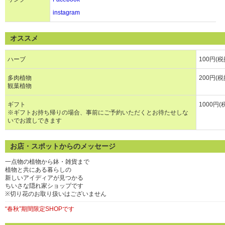
instagram
オススメ
ハーブ
100円(税
多肉植物
200円(税
観葉植物
ギフト
1000円(
※ギフトお持ち帰りの場合、事前にご予約いただくとお待たせしな
いでお渡しできます
お店・スポットからのメッセージ
一点物の植物から鉢・雑貨まで
植物と共にある暮らしの
新しいアイディアが見つかる
ちいさな隠れ家ショップです
※切り花のお取り扱いはございません
“春秋”期間限定SHOPです