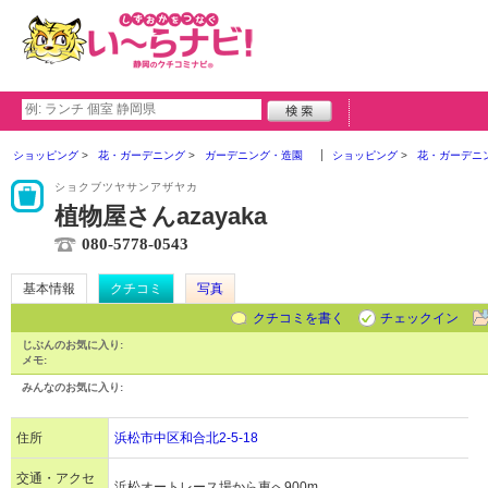
ショッピング
花・ガーデニング
ガーデニング・造園
ショッピング
花・ガーデニ
ショクブツヤサンアザヤカ
植物屋さんazayaka
080-5778-0543
基本情報
クチコミ
写真
クチコミを書く
チェックイン
じぶんのお気に入り:
メモ:
みんなのお気に入り:
住所
浜松市中区和合北2-5-18
交通・アクセ
浜松オートレース場から東へ900m