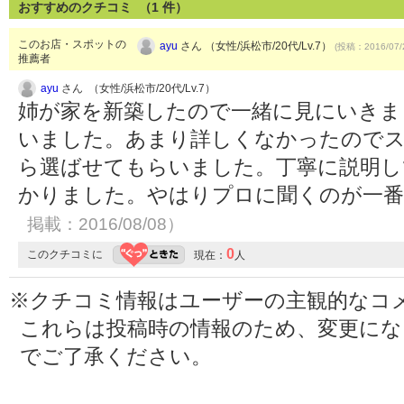
おすすめのクチコミ （
1
件）
このお店・スポットの
ayu
さん （女性/浜松市/20代/Lv.7）
(投稿：2016/07/
推薦者
ayu
さん （女性/浜松市/20代/Lv.7）
姉が家を新築したので一緒に見にいきま
いました。あまり詳しくなかったので
ら選ばせてもらいました。丁寧に説明し
かりました。やはりプロに聞くのが一
掲載：2016/08/08）
0
このクチコミに
現在：
人
※クチコミ情報はユーザーの主観的なコ
これらは投稿時の情報のため、変更に
でご了承ください。