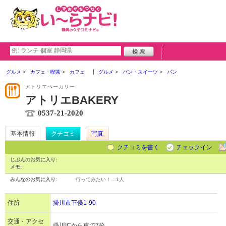
グルメ
カフェ・喫茶
カフェ
グルメ
パン・スイーツ
パン
アトリエベーカリー
アトリエBAKERY
0537-21-2020
基本情報
クチコミ
写真
クチコミを書く
チェックイン
じぶんのお気に入り:
メモ:
みんなのお気に入り:
行ってみたい！…
1人
住所
掛川市下俣1-90
交通・アクセ
掛川ICから車で7分