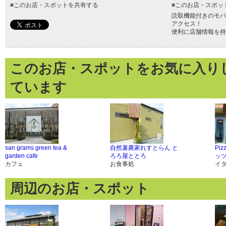
■
このお店・スポットを共有する
■
このお店・スポッ
読取機能付きのモバ
アクセス！
便利に店舗情報を持
このお店・スポットをお気に入り
ています
san grams green tea &
自然薯農家れすとらん と
Piz
garden cafe
ろろ屋ととろ
ッ
カフェ
お食事処
イ
周辺のお店・スポット