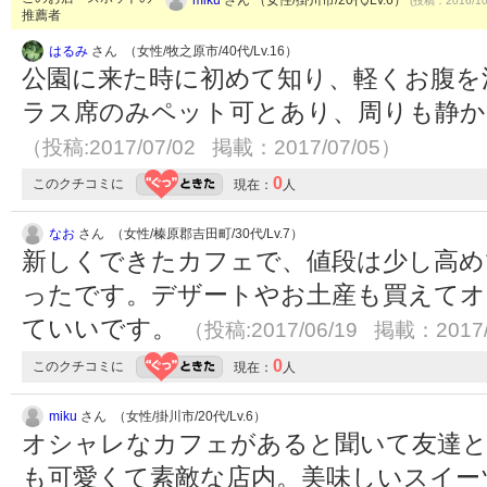
miku
さん （女性/掛川市/20代/Lv.6）
(投稿：2016/10
推薦者
はるみ
さん （女性/牧之原市/40代/Lv.16）
公園に来た時に初めて知り、軽くお腹を
ラス席のみペット可とあり、周りも静か
（投稿:2017/07/02 掲載：2017/07/05）
0
このクチコミに
現在：
人
なお
さん （女性/榛原郡吉田町/30代/Lv.7）
新しくできたカフェで、値段は少し高め
ったです。デザートやお土産も買えてオ
ていいです。
（投稿:2017/06/19 掲載：2017/
0
このクチコミに
現在：
人
miku
さん （女性/掛川市/20代/Lv.6）
オシャレなカフェがあると聞いて友達と
も可愛くて素敵な店内。美味しいスイー