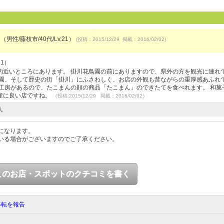
（男性/藤枝市/40代/Lv.21）
(投稿：2015/12/29 掲載：2016/02/02)
21）
的近いところにあります。 掛川花鳥園の前にありますので、県外の方を観光に連れ
鳥園、そして歴史の街「掛川」にふさわしく、お店の外観も昔ながらの重厚感あふれ
工房があるので、たこまんの顔の商品「たこまん」のできたてを食べれます。 和菓
産に良い店ですね。
（投稿:2015/12/29 掲載：2016/02/02）
人
になります。
いる場合がございますのでご了承ください。
このお店・スポットのクチコミを書く
移転を報告