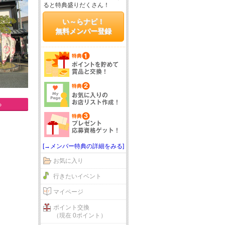
ると特典盛りだくさん！
い～らナビ！
無料メンバー登録
る
[→メンバー特典の詳細をみる]
お気に入り
行きたいイベント
マイページ
ポイント交換
（現在 0ポイント）