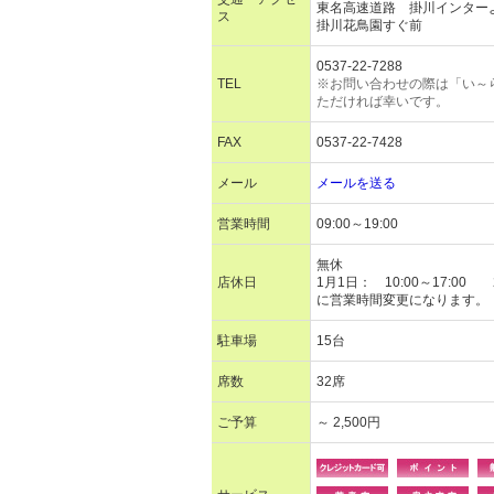
東名高速道路 掛川インター
ス
掛川花鳥園すぐ前
0537-22-7288
TEL
※お問い合わせの際は「い～
ただければ幸いです。
FAX
0537-22-7428
メール
メールを送る
営業時間
09:00～19:00
無休
店休日
1月1日： 10:00～17:00 
に営業時間変更になります。
駐車場
15台
席数
32席
ご予算
～ 2,500円