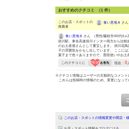
おすすめのクチコミ （
1
件）
このお店・スポットの
食い意地８
さん 
推薦者
食い意地８
さん （男性/藤枝市/40代/Lv.
掛川駅、東名高速掛川インター両方から比較
のお土産屋さんとして重宝します。 掛川花
子の雰囲気をかもし出しています。 ここには
菓子まで色々ありますので、普段使いやお土
0
このクチコミに
現在：
※クチコミ情報はユーザーの主観的なコメント
これらは投稿時の情報のため、変更になって
このお店・スポットの情報変更や閉店・
お店・スポット情報をブログにはる