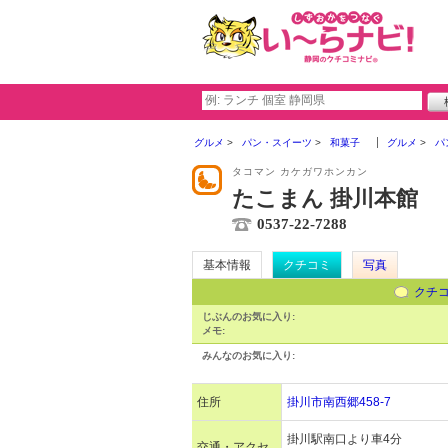
グルメ
パン・スイーツ
和菓子
グルメ
パ
タコマン カケガワホンカン
たこまん 掛川本館
0537-22-7288
基本情報
クチコミ
写真
クチ
じぶんのお気に入り:
メモ:
みんなのお気に入り:
住所
掛川市南西郷458-7
掛川駅南口より車4分
交通・アクセ