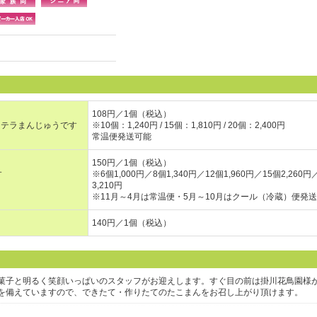
108円／1個（税込）
ステラまんじゅうです
※10個：1,240円 / 15個：1,810円 / 20個：2,400円
常温便発送可能
150円／1個（税込）
す
※6個1,000円／8個1,340円／12個1,960円／15個2,260円
3,210円
※11月～4月は常温便・5月～10月はクール（冷蔵）便発
140円／1個（税込）
菓子と明るく笑顔いっぱいのスタッフがお迎えします。すぐ目の前は掛川花鳥園様
を備えていますので、できたて・作りたてのたこまんをお召し上がり頂けます。