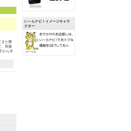
い～らナビ！イメージキャラ
クター
てきた際
て、和菓
子から洋