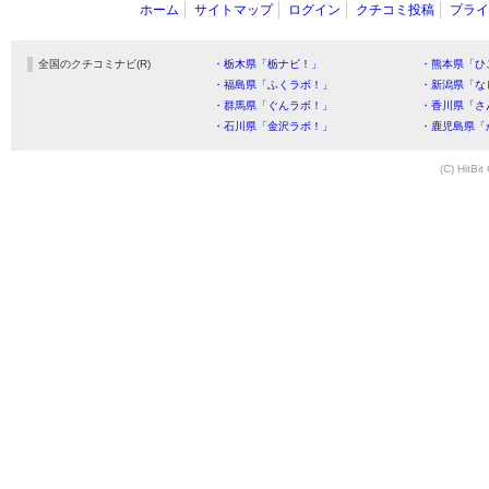
ホーム
サイトマップ
ログイン
クチコミ投稿
プライ
全国のクチコミナビ(R)
・栃木県「栃ナビ！」
・熊本県「ひ
・福島県「ふくラボ！」
・新潟県「な
・群馬県「ぐんラボ！」
・香川県「さ
・石川県「金沢ラボ！」
・鹿児島県「
(C) HitBit