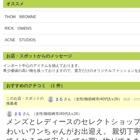
オススメ
THOM BROWNE
RICK OWENS
ACNE STUDIOS
お店・スポットからのメッセージ
インポート中心のアイテムを揃えております。
希少価値の高い物を扱っておりますので、貴方だけのオリジナルファッションを
おすすめのクチコミ （
1
件）
このお店・スポットの
まる
さん （女性/御前崎市/40代/Lv.26）
(投稿：2015
推薦者
まる
さん （女性/御前崎市/40代/Lv.26）
メンズとレディースのセレクトショップ
わいいワンちゃんがお出迎え。 親切丁