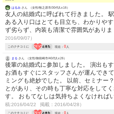
はるみ
さん （女性/牧之原市/30代/Lv.16）
友人の結婚式に呼ばれて行きました。 
ある入り口はとても目立ち、わかりやす
ず劣らず、内装も清潔で雰囲気があり
2016/09/07）
0
このクチコミに
現在：
人
まる
さん （女性/御前崎市/40代/Lv.26）
後輩の結婚式に参加しました。 演出も
お酒もすぐにスタッフさんが運んでき
ミングも絶妙でした。 以前、セミナー
とがあり、その時も丁寧な対応をしてく
す。 おもてなしは気持ちよくなければ
稿:2016/04/22 掲載：2016/04/28）
0
このクチコミに
現在：
人