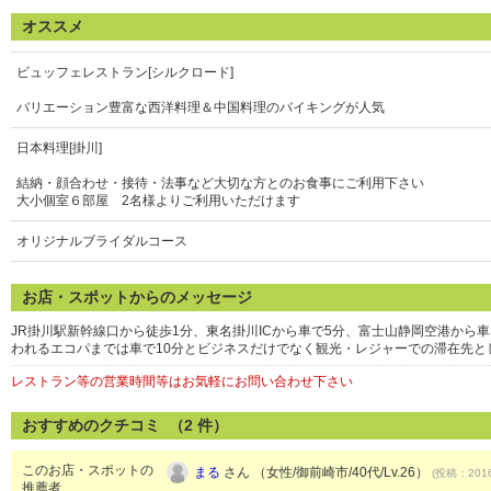
オススメ
ビュッフェレストラン[シルクロード]
バリエーション豊富な西洋料理＆中国料理のバイキングが人気
日本料理[掛川]
結納・顔合わせ・接待・法事など大切な方とのお食事にご利用下さい
大小個室６部屋 2名様よりご利用いただけます
オリジナルブライダルコース
お店・スポットからのメッセージ
JR掛川駅新幹線口から徒歩1分、東名掛川ICから車で5分、富士山静岡空港から
われるエコパまでは車で10分とビジネスだけでなく観光・レジャーでの滞在先と
レストラン等の営業時間等はお気軽にお問い合わせ下さい
おすすめのクチコミ （
2
件）
このお店・スポットの
まる
さん （女性/御前崎市/40代/Lv.26）
(投稿：2016
推薦者