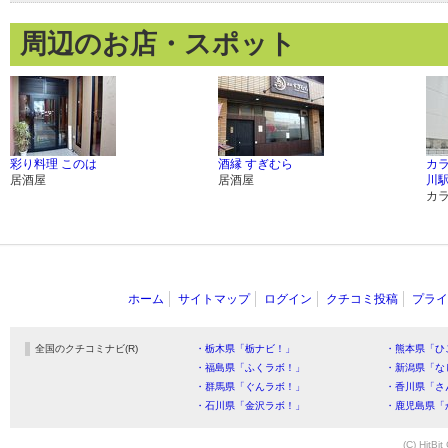
周辺のお店・スポット
彩り料理 このは
酒縁 すぎむら
カラ
居酒屋
居酒屋
川
カ
ホーム
サイトマップ
ログイン
クチコミ投稿
プライ
全国のクチコミナビ(R)
・栃木県「栃ナビ！」
・熊本県「ひ
・福島県「ふくラボ！」
・新潟県「な
・群馬県「ぐんラボ！」
・香川県「さ
・石川県「金沢ラボ！」
・鹿児島県「
(C) HitBit