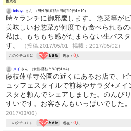
推薦者
tetsuya
さん （男性/榛原郡吉田町/40代/Lv.10）
時々ランチに御邪魔します。 惣菜等が
美味しいお惣菜が何度でも食べられるの
私は、もちもち感がたまらない生パスタ
す。
（投稿:2017/05/01 掲載：2017/05/02）
0
このクチコミに
現在：
人
メイ
さん （女性/藤枝市/40代/Lv.4）
藤枝蓮華寺公園の近くにあるお店で、ピ
ュッフェスタイルで前菜やサラダ+メイ
スタと頼んでシェアしました。のんびり
すいです。お客さんもいっぱいでした
2017/03/06）
0
このクチコミに
現在：
人