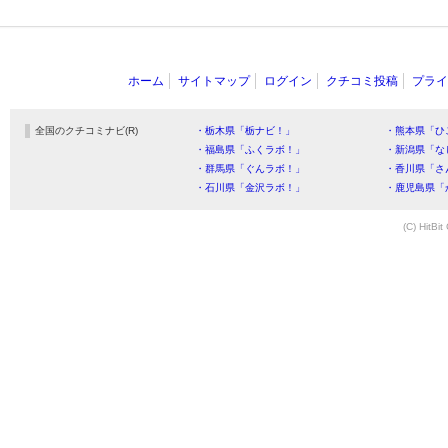
ホーム
サイトマップ
ログイン
クチコミ投稿
プライ
全国のクチコミナビ(R)
・栃木県「栃ナビ！」
・熊本県「ひ
・福島県「ふくラボ！」
・新潟県「な
・群馬県「ぐんラボ！」
・香川県「さ
・石川県「金沢ラボ！」
・鹿児島県「
(C) HitBit