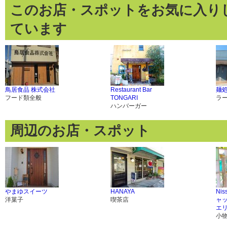
このお店・スポットをお気に入り
ています
鳥居食品 株式会社
Restaurant Bar
麺処
フード類全般
TONGARI
ラ
ハンバーガー
周辺のお店・スポット
やまゆスイーツ
HANAYA
Ni
洋菓子
喫茶店
ャ
エ
小