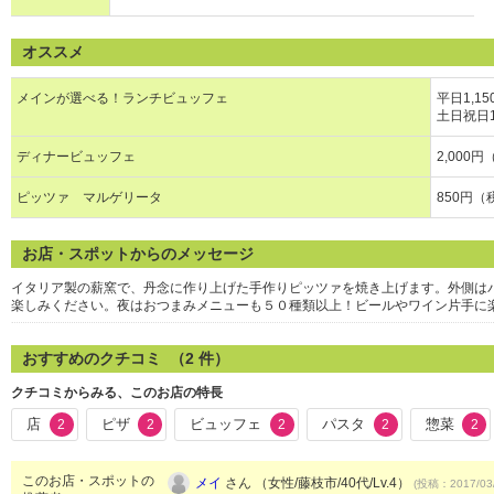
オススメ
メインが選べる！ランチビュッフェ
平日1,1
土日祝日1
ディナービュッフェ
2,000
ピッツァ マルゲリータ
850円（
お店・スポットからのメッセージ
イタリア製の薪窯で、丹念に作り上げた手作りピッツァを焼き上げます。外側は
楽しみください。夜はおつまみメニューも５０種類以上！ビールやワイン片手に
おすすめのクチコミ （
2
件）
クチコミからみる、このお店の特長
店
ピザ
ビュッフェ
パスタ
惣菜
2
2
2
2
2
このお店・スポットの
メイ
さん （女性/藤枝市/40代/Lv.4）
(投稿：2017/03