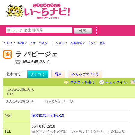
グルメ
洋食
ピザ・パスタ
グルメ
各国料理
イタリア料理
ラ パピージェ
054-645-2819
基本情報
クチコミ
写真
めちゃウマ！3月
クチコミを書く
チェックイン
じぶんのお気に入り:
メモ:
みんなのお気に入り:
行ってみたい！…
1人
住所
藤枝市若王子1-2-19
054-645-2819
TEL
※お問い合わせの際は「い～らナビ！を見た」とお伝えい