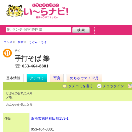
グルメ
和食
うどん・そば
チク
手打そば 築
053-464-8801
基本情報
クチコミ
写真
めちゃウマ！12月
クチコミを書く
チェックイン
じぶんのお気に入り:
メモ:
みんなのお気に入り:
住所
浜松市東区和田町153-1
053-464-8801