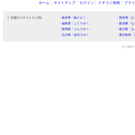
ホーム
サイトマップ
ログイン
クチコミ投稿
プライ
全国のクチコミナビ(R)
・栃木県「栃ナビ！」
・熊本県「ひ
・福島県「ふくラボ！」
・新潟県「な
・群馬県「ぐんラボ！」
・香川県「さ
・石川県「金沢ラボ！」
・鹿児島県「
(C) HitBit