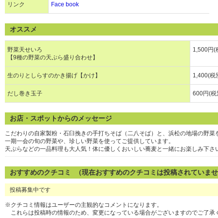
リンク
Face book
オススメ
野菜天せいろ
1,500円
【9種の野菜の天ぷら盛り合わせ】
生のりとしらすのかき揚げ【かけ】
1,400(税
だし巻き玉子
600円(税
お店・スポットからのメッセージ
こだわりの自家製粉・石臼挽きの手打ちそば（二八そば）と、浜松の地場の野菜
一期一会の旬の野菜や、珍しい野菜を使ってご提供しています。
天ぷらなどの一品料理も大人気！体に優しくおいしい蕎麦と一緒にお楽しみ下さ
おすすめのクチコミ （現在おすすめのクチコミは投稿されていま
投稿募集中です
※クチコミ情報はユーザーの主観的なコメントになります。
これらは投稿時の情報のため、変更になっている場合がございますのでご了承