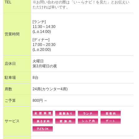
TEL
※お問い合わせの際は「い～らナビ！を見た」とお伝えい
ただければ幸いです。
[ランチ]
11:30～14:30
(L.o.14:00)
営業時間
[ディナー]
17:00～20:30
(L.o.20:00)
火曜日
店休日
第3月曜日の夜
駐車場
8台
席数
24席(カウンター4席)
ご予算
800円 ～
サービス