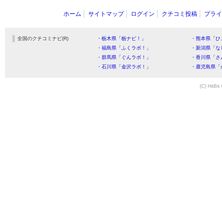
ホーム
サイトマップ
ログイン
クチコミ投稿
プライ
全国のクチコミナビ(R)
・栃木県「栃ナビ！」
・熊本県「ひ
・福島県「ふくラボ！」
・新潟県「な
・群馬県「ぐんラボ！」
・香川県「さ
・石川県「金沢ラボ！」
・鹿児島県「
(C) HitBit