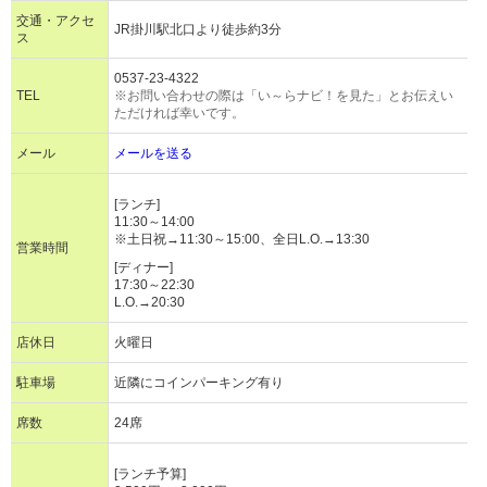
交通・アクセ
JR掛川駅北口より徒歩約3分
ス
0537-23-4322
TEL
※お問い合わせの際は「い～らナビ！を見た」とお伝えい
ただければ幸いです。
メール
メールを送る
[ランチ]
11:30～14:00
※土日祝→11:30～15:00、全日L.O.→13:30
営業時間
[ディナー]
17:30～22:30
L.O.→20:30
店休日
火曜日
駐車場
近隣にコインパーキング有り
席数
24席
[ランチ予算]