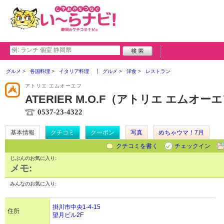
グルメ
各国料理
イタリア料理
グルメ
洋食
レストラン
アトリエ エムオーエフ
ATERIER M.O.F（アトリエ エムオー
0537-23-4322
基本情報
クチコミ
クーポン
写真
めちゃウマ！7月
クチコミを書く
チェックイン
じぶんのお気に入り:
メモ:
みんなのお気に入り:
掛川市中央1-4-15
住所
望月ビル2F