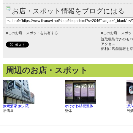
お店・スポット情報をブログにはる
■
このお店・スポットを共有する
■
このお店・スポッ
読取機能付きのモバ
アクセス！
便利に店舗情報を持
周辺のお店・スポット
炭焼酒家 炭ノ蔵
かけがわ桔梗整体
源
居酒屋
整体
居