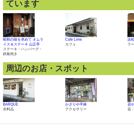
ています
昭和の味を求めて オムラ
Cafe Lime
浜
イス＆ステーキ 山正亭
カフェ
ラ
ステーキ・ハンバーグ・
鉄板焼き
周辺のお店・スポット
BARQUE
かざりや平林
花や
衣料品
アクセサリー
花