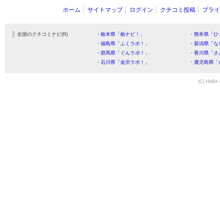
ホーム
サイトマップ
ログイン
クチコミ投稿
プライ
全国のクチコミナビ(R)
・栃木県「栃ナビ！」
・熊本県「ひ
・福島県「ふくラボ！」
・新潟県「な
・群馬県「ぐんラボ！」
・香川県「さ
・石川県「金沢ラボ！」
・鹿児島県「
(C) HitBit