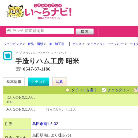
ショッピング
食品・酒類
肉・加工品
グルメ
テイクアウト・デリバリー
テイ
テヅクリハムコウボウ ショウベイ
手造りハム工房 昭米
0547-37-1186
基本情報
クチコミ
写真
クチコミを書く
チェックイン
じぶんのお気に入り:
メモ:
みんなのお気に入り:
行ってみたい！…
1人
住所
島田市南1-5-32
島田駅南口より徒歩7分
交通・アクセ