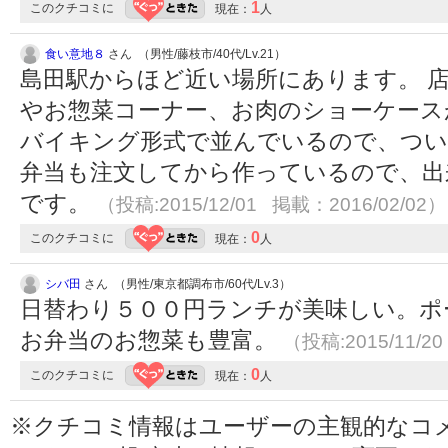
1
このクチコミに
現在：
人
食い意地８
さん （男性/藤枝市/40代/Lv.21）
島田駅からほど近い場所にあります。 
やお惣菜コーナー、お肉のショーケース
バイキング形式で並んでいるので、つい
弁当も注文してから作っているので、出
です。
（投稿:2015/12/01 掲載：2016/02/02）
0
このクチコミに
現在：
人
シバ田
さん （男性/東京都調布市/60代/Lv.3）
日替わり５００円ランチが美味しい。ポ
お弁当のお惣菜も豊富。
（投稿:2015/11/2
0
このクチコミに
現在：
人
※クチコミ情報はユーザーの主観的なコ