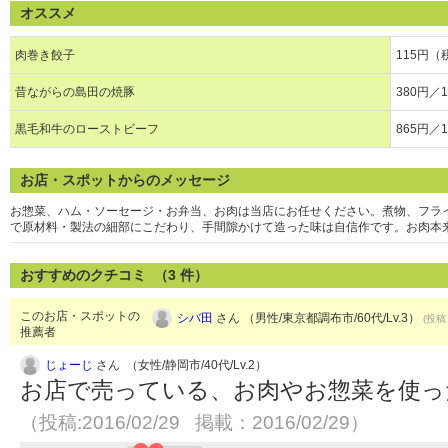
オススメ
肉巻き餃子
115円（
昔ながらの島田の焼豚
380円／
黒毛和牛のローストビーフ
865円／
お店・スポットからのメッセージ
お惣菜、ハム・ソーセージ・お弁当、お肉は当店にお任せください。煮物、フラ
で原材料・製法の細部にこだわり、手間隙かけて造った味は自信作です。お肉本
おすすめのクチコミ （
3
件）
このお店・スポットの
シバ田
さん （男性/東京都調布市/60代/Lv.3）
(投稿：
推薦者
じょーじ
さん （女性/静岡市/40代/Lv.2）
お店で売っている、お肉やお惣菜を使っ
（投稿:2016/02/29 掲載：2016/02/29）