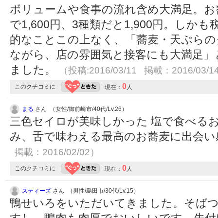
ボリュームや食事の流れ含め大満足。お
で1,600円、3種類だと1,900円。し
的なことこの上なく、「蕎麦・天ぷらの
ながら、店の雰囲気と接客にも大満足」
ました。
（投稿:2016/03/11 掲載：2016/03/1
0
このクチコミに
現在：
人
まる
さん （女性/御前崎市/40代/Lv.26）
三色セイロが美味しかった 塩で食べるお
み、舌で味わえる最高のお蕎麦に出会
掲載：2016/02/02）
0
このクチコミに
現在：
人
スティーズ
さん （男性/島田市/30代/Lv.15）
鴨せいろをいただいてきました。そば