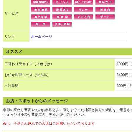
サービス
リンク
ホームページ
オススメ
日替わり天セイロ（３色そば）
1900円
お任せ料理コース（全８品）
3400円
出汁巻卵
600円（
お店・スポットからのメッセージ
季節の変わり蕎麦や旬のお料理と共に選りすぐった地酒と拘りの焼酎をご用意さ
ちょっぴり小粋な蕎麦屋の世界をお楽しみください。
夜は、子供さん連れでの入店はご遠慮いただいております