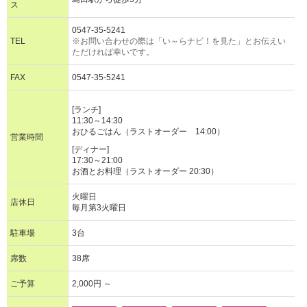
ス
0547-35-5241
TEL
※お問い合わせの際は「い～らナビ！を見た」とお伝えい
ただければ幸いです。
FAX
0547-35-5241
[ランチ]
11:30～14:30
おひるごはん（ラストオーダー 14:00）
営業時間
[ディナー]
17:30～21:00
お酒とお料理（ラストオーダー 20:30）
火曜日
店休日
毎月第3火曜日
駐車場
3台
席数
38席
ご予算
2,000円 ～