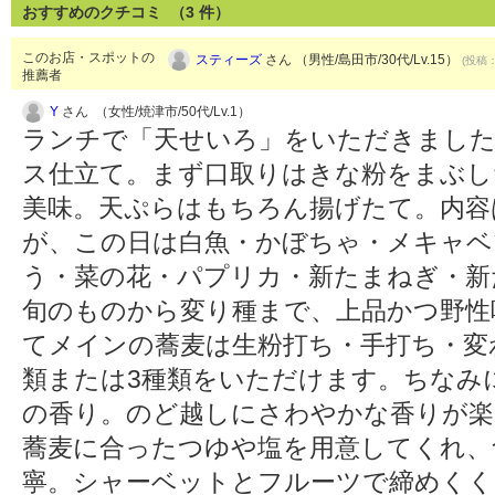
おすすめのクチコミ （
3
件）
このお店・スポットの
スティーズ
さん （男性/島田市/30代/Lv.15）
(投稿：
推薦者
Y
さん （女性/焼津市/50代/Lv.1）
ランチで「天せいろ」をいただきまし
ス仕立て。まず口取りはきな粉をまぶし
美味。天ぷらはもちろん揚げたて。内容
が、この日は白魚・かぼちゃ・メキャベ
う・菜の花・パプリカ・新たまねぎ・新
旬のものから変り種まで、上品かつ野性
てメインの蕎麦は生粉打ち・手打ち・変
類または3種類をいただけます。ちなみ
の香り。のど越しにさわやかな香りが楽
蕎麦に合ったつゆや塩を用意してくれ、
寧。シャーベットとフルーツで締めくく