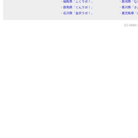
・福島県「ふくラボ！」
・新潟県「な
・群馬県「ぐんラボ！」
・香川県「さ
・石川県「金沢ラボ！」
・鹿児島県「
(C) HitBit