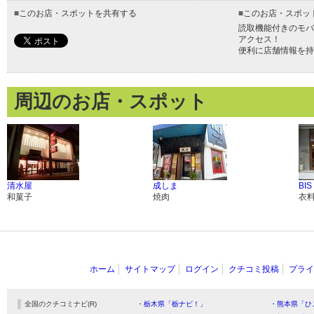
■
このお店・スポットを共有する
■
このお店・スポッ
読取機能付きのモバ
アクセス！
便利に店舗情報を持
周辺のお店・スポット
清水屋
成しま
BI
和菓子
焼肉
衣
ホーム
サイトマップ
ログイン
クチコミ投稿
プライ
全国のクチコミナビ(R)
・栃木県「栃ナビ！」
・熊本県「ひ