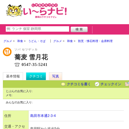
グルメ
和食
うどん・そば
グルメ
和食
割烹・懐石料理・会席料理
ソバ セツゲッカ
蕎麦 雪月花
0547-35-5241
基本情報
クチコミ
写真
クチコミを書く
チェックイン
じぶんのお気に入り:
メモ:
みんなのお気に入り:
住所
島田市本通2-3-4
交通・アクセ
島田駅から徒歩5分