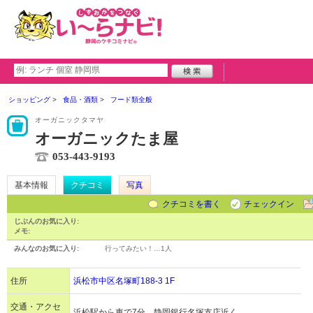
ショッピング
食品・酒類
フード類全般
オーガニックタマヤ
オーガニックたま屋
053-443-9193
基本情報
クチコミ
写真
クチコミを書く
チェックイン
じぶんのお気に入り:
メモ:
みんなのお気に入り:
行ってみたい！…
1人
住所
浜松市中区名塚町188-3 1F
交通・アクセ
浜松駅から車で7分、静岡銀行名塚支店近く