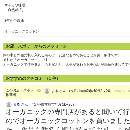
マルカワ味噌
（自然栽培）
3年丸中醤油
オーガニックコットン
お店・スポットからのメッセージ
体の中と外側に取り入れるものは、安全なものであることが第一条件です。
それが「オーガニック」です。
オーガニックで体を変え、心も変わり、人生が変わるお手伝いが食品を通してで
おすすめのクチコミ （
1
件）
このお店・スポットの
まる
さん （女性/御前崎市/40代/Lv.26）
(投稿：2016
推薦者
まる
さん （女性/御前崎市/40代/Lv.26）
オーガニックの専門店があると聞いて行
のでオーガニックコットンを買いました
た。 食品も数多く取り扱っており、こ