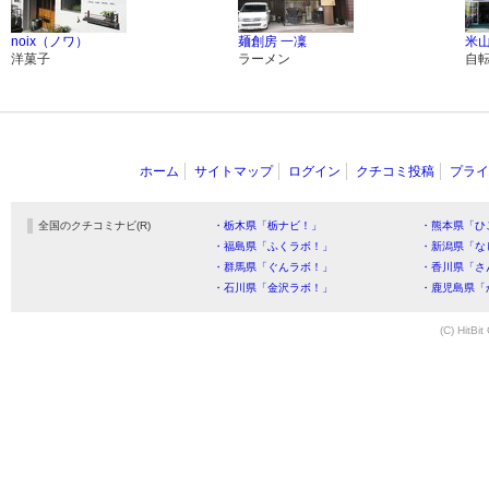
noix（ノワ）
麺創房 一凜
米
洋菓子
ラーメン
自
ホーム
サイトマップ
ログイン
クチコミ投稿
プライ
全国のクチコミナビ(R)
・栃木県「栃ナビ！」
・熊本県「ひ
・福島県「ふくラボ！」
・新潟県「な
・群馬県「ぐんラボ！」
・香川県「さ
・石川県「金沢ラボ！」
・鹿児島県「
(C) HitBit