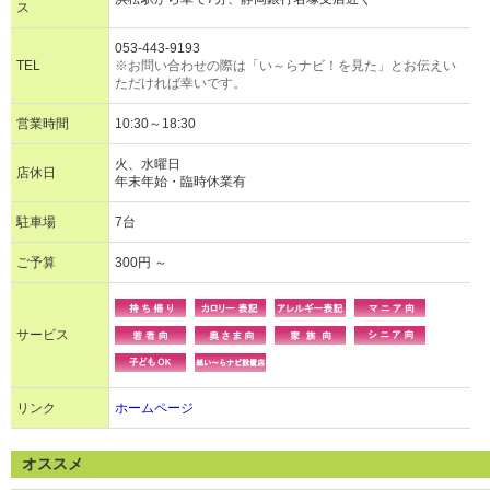
ス
053-443-9193
TEL
※お問い合わせの際は「い～らナビ！を見た」とお伝えい
ただければ幸いです。
営業時間
10:30～18:30
火、水曜日
店休日
年末年始・臨時休業有
駐車場
7台
ご予算
300円 ～
サービス
リンク
ホームページ
オススメ