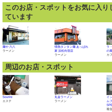
このお店・スポットをお気に入り
ています
麺や 六八
情熱タンタン麺 あっぱれ
ラ
ラーメン
家 浜松向宿店
の
ラーメン
カ
周辺のお店・スポット
Sourire
丸金ラーメン
イ
エステ
ラーメン
ム
SP
複