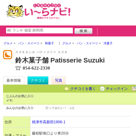
グルメ
パン・スイーツ
和菓子
グルメ
パン・スイーツ
洋菓子
スズキカシホ パティスリー スズキ
鈴木菓子舗 Patisserie Suzuki
054-622-2330
基本情報
クチコミ
写真
クチコミを書く
チェックイン
じぶんのお気に入り:
メモ:
みんなのお気に入り:
行ってみたい！…
1人
住所
焼津市高新田1906-1
藤枝駅南口より車20分
交通・アクセ