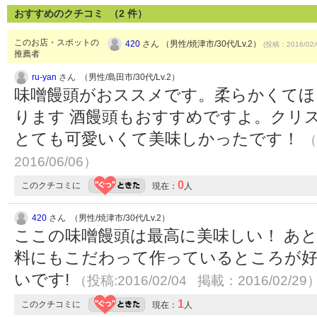
おすすめのクチコミ （
2
件）
このお店・スポットの
420
さん （男性/焼津市/30代/Lv.2）
(投稿：2016/02/
推薦者
ru-yan
さん （男性/島田市/30代/Lv.2）
味噌饅頭がおススメです。柔らかくて
ります 酒饅頭もおすすめですよ。クリ
とても可愛いくて美味しかったです！
（
2016/06/06）
0
このクチコミに
現在：
人
420
さん （男性/焼津市/30代/Lv.2）
ここの味噌饅頭は最高に美味しい！ あと
料にもこだわって作っているところが好感
いです!
（投稿:2016/02/04 掲載：2016/02/29
1
このクチコミに
現在：
人