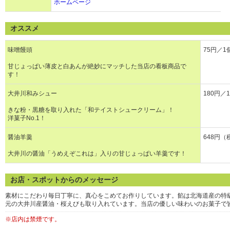
ホームページ
オススメ
味噌饅頭
75円／
甘じょっぱい薄皮と白あんが絶妙にマッチした当店の看板商品で
す！
大井川和みシュー
180円／
きな粉・黒糖を取り入れた「和テイストシュークリーム」！
洋菓子No.1！
醤油羊羹
648円（
大井川の醤油「うめえぞこれは」入りの甘じょっぱい羊羹です！
お店・スポットからのメッセージ
素材にこだわり毎日丁寧に、真心をこめてお作りしています。餡は北海道産の特
元の大井川産醤油・桜えびも取り入れています。当店の優しい味わいのお菓子で
※店内は禁煙です。