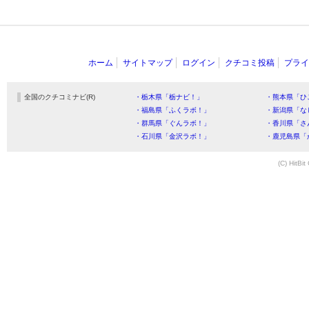
ホーム
サイトマップ
ログイン
クチコミ投稿
プライ
全国のクチコミナビ(R)
・栃木県「栃ナビ！」
・熊本県「ひ
・福島県「ふくラボ！」
・新潟県「な
・群馬県「ぐんラボ！」
・香川県「さ
・石川県「金沢ラボ！」
・鹿児島県「
(C) HitBit