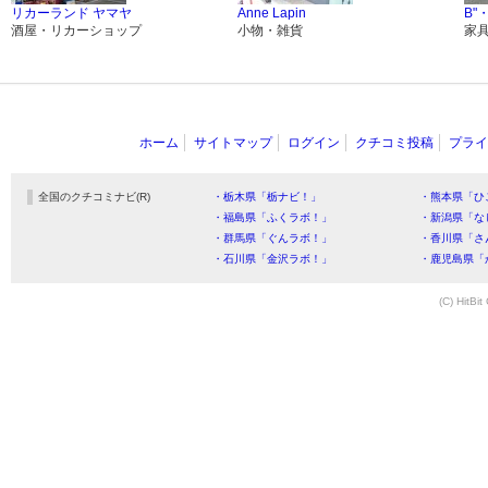
リカーランド ヤマヤ
Anne Lapin
B"
酒屋・リカーショップ
小物・雑貨
家
ホーム
サイトマップ
ログイン
クチコミ投稿
プライ
全国のクチコミナビ(R)
・栃木県「栃ナビ！」
・熊本県「ひ
・福島県「ふくラボ！」
・新潟県「な
・群馬県「ぐんラボ！」
・香川県「さ
・石川県「金沢ラボ！」
・鹿児島県「
(C) HitBit