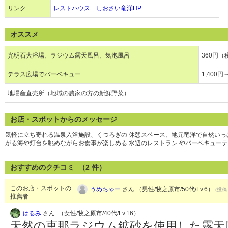
リンク
レストハウス しおさい竜洋HP
オススメ
光明石大浴場、ラジウム露天風呂、気泡風呂
360円（
テラス広場でバーベキュー
1,400
地場産直売所（地域の農家の方の新鮮野菜）
お店・スポットからのメッセージ
気軽に立ち寄れる温泉入浴施設、くつろぎの 休憩スペース、地元竜洋で自然いっ
がる海や灯台を眺めながらお食事が楽しめる 水辺のレストラン やバーベキュー
おすすめのクチコミ （
2
件）
このお店・スポットの
うめちゃー
さん （男性/牧之原市/50代/Lv.6）
(投稿：
推薦者
はるみ
さん （女性/牧之原市/40代/Lv.16）
天然の恵那ラジウム鉱砂を使用した露天