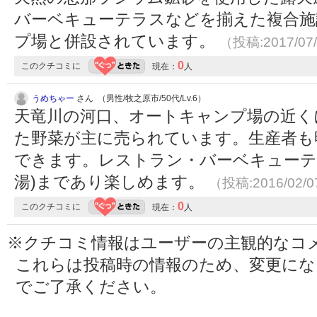
バーベキューテラスなどを揃えた複合施
プ場と併設されています。
（投稿:2017/07
0
このクチコミに
現在：
人
うめちゃー
さん （男性/牧之原市/50代/Lv.6）
天竜川の河口、オートキャンプ場の近く
た野菜が主に売られています。生産者も
できます。レストラン・バーベキューテ
湯)まであり楽しめます。
（投稿:2016/02/
0
このクチコミに
現在：
人
※クチコミ情報はユーザーの主観的なコ
これらは投稿時の情報のため、変更に
でご了承ください。