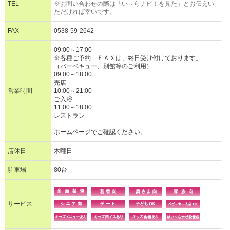
TEL
※お問い合わせの際は「い～らナビ！を見た」とお伝えい
ただければ幸いです。
FAX
0538-59-2642
09:00～17:00
※各種ご予約 ＦＡＸは、終日受け付けております。
（バーベキュー、別館等のご利用）
09:00～18:00
売店
営業時間
10:00～21:00
ご入浴
11:00～18:00
レストラン
ホームページでご確認ください。
店休日
木曜日
駐車場
80台
サービス