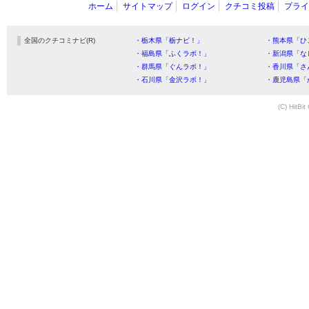
ホーム
サイトマップ
ログイン
クチコミ投稿
プライ
全国のクチコミナビ(R)
・栃木県「栃ナビ！」
・熊本県「ひ
・福島県「ふくラボ！」
・新潟県「な
・群馬県「ぐんラボ！」
・香川県「さ
・石川県「金沢ラボ！」
・鹿児島県「
(C) HitBit