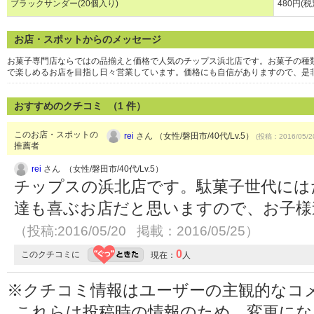
ブラックサンダー(20個入り)
480円(税
お店・スポットからのメッセージ
お菓子専門店ならではの品揃えと価格で人気のチップス浜北店です。お菓子の種類
で楽しめるお店を目指し日々営業しています。価格にも自信がありますので、是
おすすめのクチコミ （
1
件）
このお店・スポットの
rei
さん （女性/磐田市/40代/Lv.5）
(投稿：2016/05/2
推薦者
rei
さん （女性/磐田市/40代/Lv.5）
チップスの浜北店です。駄菓子世代には
達も喜ぶお店だと思いますので、お子様
（投稿:2016/05/20 掲載：2016/05/25）
0
このクチコミに
現在：
人
※クチコミ情報はユーザーの主観的なコ
これらは投稿時の情報のため、変更に