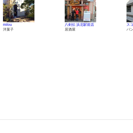
milou
八剣伝 浜北駅前店
スコ
洋菓子
居酒屋
パ