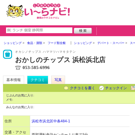
ショッピング
食品・酒類
フード類全般
ショッピング
デパート・スーパー
ス
オカシノチップス ハママツハマキタテン
おかしのチップス 浜松浜北店
053-585-6996
基本情報
クチコミ
写真
クチコミを書く
チェックイン
じぶんのお気に入り:
メモ:
みんなのお気に入り:
住所
浜松市浜北区中条484-1
交通・アクセ
西部運転免許センターより車で3分