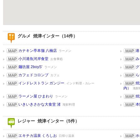
グルメ 焼津インター（14件）
カナキン亭本舗 八楠店
港
ラーメン
小川港魚河岸食堂
み
お食事処
麺坊屋 2boyS’
グ
ラーメン
カフェドコロンブ
ら
カフェ
インドレストラン ガンジー
焼
インド料理・カレー
内）
海鮮
ラーメン屋 ひまわり
焼
ラーメン
いきいきさかな大食堂 渚
本
海鮮料理
レジャー 焼津インター（5件）
エキチカ温泉 くろしお
ホ
日帰り温泉