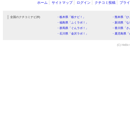
ホーム
サイトマップ
ログイン
クチコミ投稿
プライ
全国のクチコミナビ(R)
・栃木県「栃ナビ！」
・熊本県「ひ
・福島県「ふくラボ！」
・新潟県「な
・群馬県「ぐんラボ！」
・香川県「さ
・石川県「金沢ラボ！」
・鹿児島県「
(C) HitBit