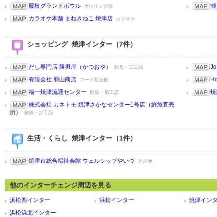
藤枝グランドボウル
瀬
ボウリング場
カラオケ本舗 まねきねこ 焼津店
カラオケ
ショッピング 焼津インター（7件）
だし専門店 勝男屋（かつおや）
J
鮮魚・加工品
有限会社 羽山商店
H
フード類全般
福一焼津流通センター
焼
鮮魚・加工品
株式会社 カネトモ 焼津さかなセンター1号店（鮮魚直売
所）
鮮魚・加工品
生活・くらし 焼津インター（1件）
焼津市総合福祉会館 ウェルシップやいづ
その他
他のインターチェンジ周辺を見る
浜松西インター
浜松インター
焼津イン
浜松浜北インター