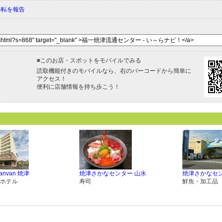
移転を報告
■
このお店・スポットをモバイルでみる
読取機能付きのモバイルなら、右のバーコードから簡単に
アクセス！
便利に店舗情報を持ち歩こう！
anvan 焼津
焼津さかなセンター 山水
焼津さかなセ
ホテル
寿司
鮮魚・加工品