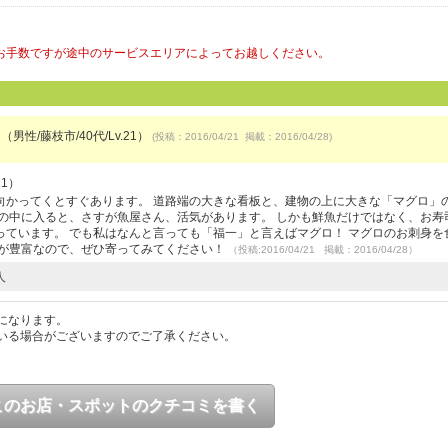
お手数ですが途中のサービスエリアによってお越しください。
（男性/藤枝市/40代/Lv.21）
(投稿：2016/04/21 掲載：2016/04/28)
21）
向かってくとすぐあります。 道路端の大きな看板と、建物の上に大きな「マグロ」
の中に入ると、さすが魚屋さん、活気があります。 しかも鮮魚だけではなく、お寿
ています。 でも私はなんと言っても「福一」と言えばマグロ！ マグロのお刺身を
えが豊富なので、ぜひ寄ってみてください！
（投稿:2016/04/21 掲載：2016/04/28）
人
になります。
いる場合がございますのでご了承ください。
このお店・スポットのクチコミを書く