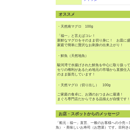
オススメ
・天然南マグロ 100g
「福一」と言えばコレ！
新鮮なマグロをそのまま切り身に！ お皿に
家庭で簡単に贅沢なお刺身の出来上がり！
・鮮魚（天然地魚）
駿河湾で水揚げされた鮮魚を中心に取り扱っ
セリの権利があるため地元の市場から直接仕
のまま販売しています！
・天然マグロ（切り出し） 100g
ご家庭の食卓に、お酒のおつまみに最適！
まぐろ専門店だからできる品揃えが自慢です
お店・スポットからのメッセージ
「船元：福一」直営、一般のお客様への小売～
魚）・美味しいお寿司（お惣菜）です。目利き