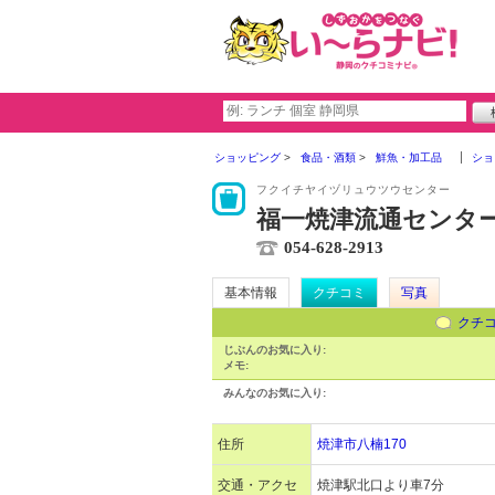
ショッピング
食品・酒類
鮮魚・加工品
ショ
フクイチヤイヅリュウツウセンター
福一焼津流通センタ
054-628-2913
基本情報
クチコミ
写真
クチ
じぶんのお気に入り:
メモ:
みんなのお気に入り:
住所
焼津市八楠170
交通・アクセ
焼津駅北口より車7分