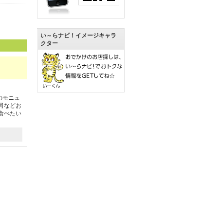
い～らナビ！イメージキャラ
クター
のモニュ
司などお
食べたい