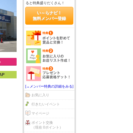
ると特典盛りだくさん！
い～らナビ！
無料メンバー登録
る
AP
[→メンバー特典の詳細をみる]
お気に入り
行きたいイベント
マイページ
ポイント交換
（現在 0ポイント）