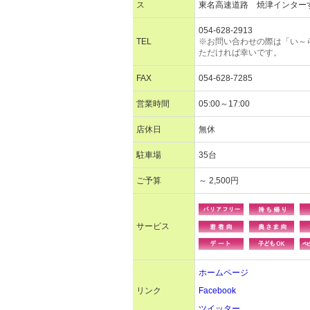
ス
東名高速道路 焼津インター
054-628-2913
TEL
※お問い合わせの際は「い～
ただければ幸いです。
FAX
054-628-7285
営業時間
05:00～17:00
店休日
無休
駐車場
35台
ご予算
～ 2,500円
サービス
ホームページ
リンク
Facebook
ツイッター