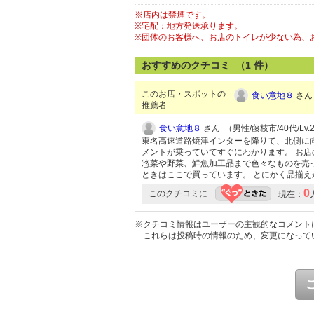
※店内は禁煙です。
※宅配：地方発送承ります。
※団体のお客様へ、お店のトイレが少ない為、
おすすめのクチコミ （
1
件）
このお店・スポットの
食い意地８
さん 
推薦者
食い意地８
さん （男性/藤枝市/40代/Lv.
東名高速道路焼津インターを降りて、北側に
メントが乗っていてすぐにわかります。 お店
惣菜や野菜、鮮魚加工品まで色々なものを売っ
ときはここで買っています。 とにかく品揃
0
このクチコミに
現在：
※クチコミ情報はユーザーの主観的なコメント
これらは投稿時の情報のため、変更になって