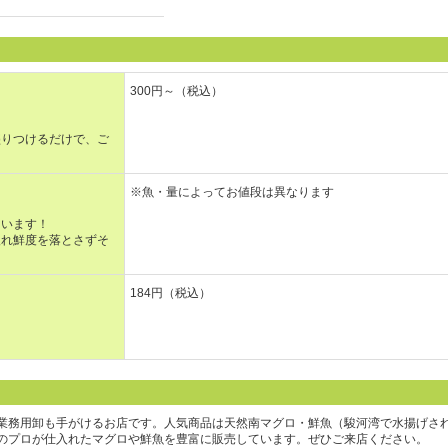
300円～（税込）
盛りつけるだけで、ご
※魚・量によってお値段は異なります
ています！
入れ鮮度を落とさずそ
184円（税込）
！
業務用卸も手がけるお店です。人気商品は天然南マグロ・鮮魚（駿河湾で水揚げさ
のプロが仕入れたマグロや鮮魚を豊富に販売しています。ぜひご来店ください。