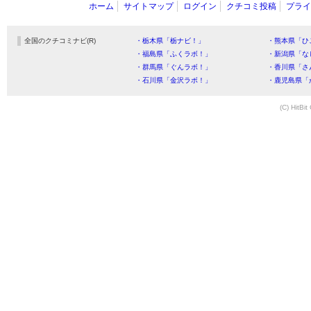
ホーム
サイトマップ
ログイン
クチコミ投稿
プライ
全国のクチコミナビ(R)
・栃木県「栃ナビ！」
・熊本県「ひ
・福島県「ふくラボ！」
・新潟県「な
・群馬県「ぐんラボ！」
・香川県「さ
・石川県「金沢ラボ！」
・鹿児島県「
(C) HitBit