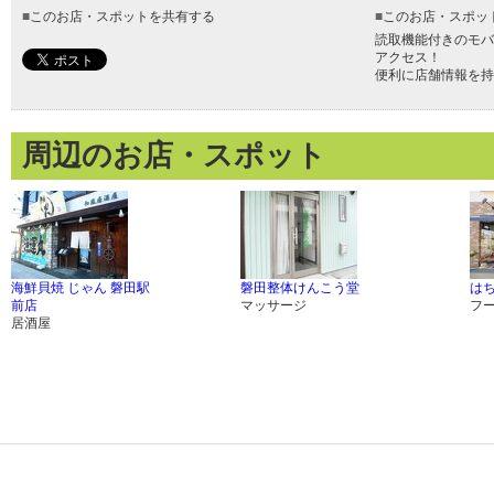
■
このお店・スポットを共有する
■
このお店・スポッ
読取機能付きのモバ
アクセス！
便利に店舗情報を持
周辺のお店・スポット
海鮮貝焼 じゃん 磐田駅
磐田整体けんこう堂
は
前店
マッサージ
フ
居酒屋