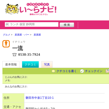
グルメ
居酒屋・バー
居酒屋
イチリュウ
一流
0538-35-7924
基本情報
クチコミ
写真
クチコミを書く
チェックイン
じぶんのお気に入り:
メモ:
みんなのお気に入り:
住所
磐田市中泉1丁目10-1
交通・アクセ
磐田駅から徒歩5～7分