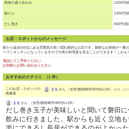
刺身の盛り合わせ
1200円(
銀だら
1300円(
だし巻き
600円(税
お店・スポットからのメッセージ
駅から徒歩5分位にある雰囲気の良い隠れ家的なお店です。新鮮なお刺身が一番
ープンキッチンになっていますので大将の料理姿を見ることができます！こわも
電話にてご予約ください
お気軽にお問い合わせください
おすすめのクチコミ （
1
件）
このお店・スポットの
まる
さん （女性/御前崎市/40代/Lv.26）
(投稿：2016
推薦者
まる
さん （女性/御前崎市/40代/Lv.26）
だし巻き玉子が美味しいと聞いて磐田に
飲みに行きました。駅からも近く立地も
楽にできるし長居ができるのがよかった