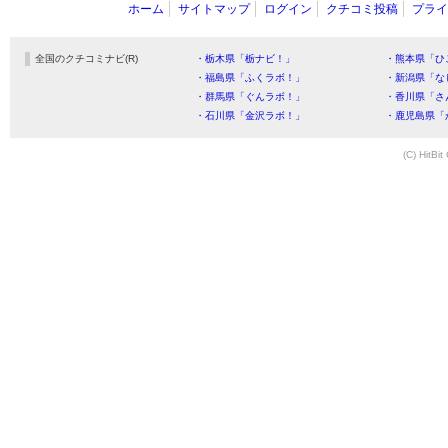
ホーム
サイトマップ
ログイン
クチコミ投稿
プライ
全国のクチコミナビ(R)
・栃木県「栃ナビ！」
・熊本県「ひ
・福島県「ふくラボ！」
・新潟県「な
・群馬県「ぐんラボ！」
・香川県「さ
・石川県「金沢ラボ！」
・鹿児島県「
(C) HitBit