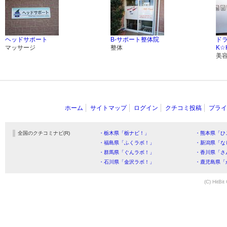
ヘッドサポート
B-サポート整体院
ド
マッサージ
整体
K☆
美
ホーム
サイトマップ
ログイン
クチコミ投稿
プライ
全国のクチコミナビ(R)
・栃木県「栃ナビ！」
・熊本県「ひ
・福島県「ふくラボ！」
・新潟県「な
・群馬県「ぐんラボ！」
・香川県「さ
・石川県「金沢ラボ！」
・鹿児島県「
(C) HitBit