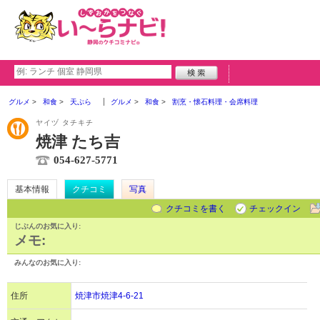
グルメ
和食
天ぷら
グルメ
和食
割烹・懐石料理・会席料理
ヤイヅ タチキチ
焼津 たち吉
054-627-5771
基本情報
クチコミ
写真
クチコミを書く
チェックイン
じぶんのお気に入り:
メモ:
みんなのお気に入り:
住所
焼津市焼津4-6-21