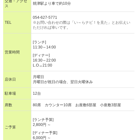
交通・アクセ
焼津駅より車で約10分
ス
054-627-5771
TEL
※お問い合わせの際は「い～らナビ！を見た」とお伝えい
ただければ幸いです。
[ランチ]
11:30～14:00
営業時間
[ディナー]
16:30～22:00
L.O→21:00
月曜日
店休日
月曜日が祝日の場合、翌日火曜休み
駐車場
12台
席数
80席 カウンター10席 お座敷6部屋 小座敷3部屋
[ランチ予算]
2,800円 ～
ご予算
[ディナー予算]
6,000円 ～