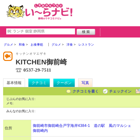
グルメ
和食
お食事処
グルメ
洋食
レストラン
キッチンオマエザキ
KITCHEN御前崎
0537-29-7511
基本情報
クチコミ
クーポン
写真
クチコミを書く
チェックイン
じぶんのお気に入り:
メモ:
みんなのお気に入り:
御前崎市御前崎合戸字海岸4384-1 道の駅 風のマルシェ
住所
御前崎内