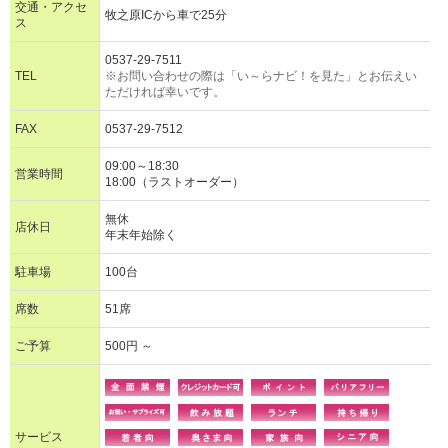
交通・アクセ
牧之原ICから車で25分
ス
0537-29-7511
TEL
※お問い合わせの際は「い～らナビ！を見た」とお伝えい
ただければ幸いです。
FAX
0537-29-7512
09:00～18:30
営業時間
18:00（ラストオーダー）
無休
店休日
年末年始除く
駐車場
100台
席数
51席
ご予算
500円 ～
サービス