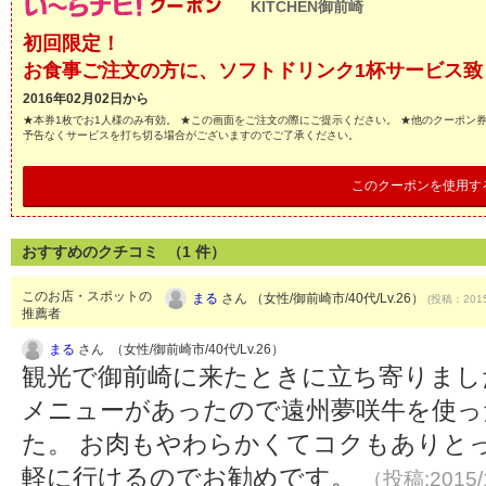
KITCHEN御前崎
初回限定！
お食事ご注文の方に、ソフトドリンク1杯サービス致
2016年02月02日から
★本券1枚でお1人様のみ有効。 ★この画面をご注文の際にご提示ください。 ★他のクーポン
予告なくサービスを打ち切る場合がございますのでご了承ください。
このクーポンを使用す
おすすめのクチコミ （
1
件）
このお店・スポットの
まる
さん （女性/御前崎市/40代/Lv.26）
(投稿：2015
推薦者
まる
さん （女性/御前崎市/40代/Lv.26）
観光で御前崎に来たときに立ち寄りまし
メニューがあったので遠州夢咲牛を使っ
た。 お肉もやわらかくてコクもありと
軽に行けるのでお勧めです。
（投稿:2015/