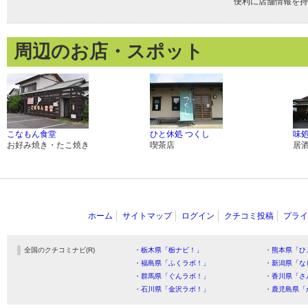
便利に店舗情報を持
周辺のお店・スポット
こなもん食堂
ひと休処 つくし
味処
お好み焼き・たこ焼き
喫茶店
居
ホーム
サイトマップ
ログイン
クチコミ投稿
プライ
全国のクチコミナビ(R)
・栃木県「栃ナビ！」
・熊本県「ひ
・福島県「ふくラボ！」
・新潟県「な
・群馬県「ぐんラボ！」
・香川県「さ
・石川県「金沢ラボ！」
・鹿児島県「