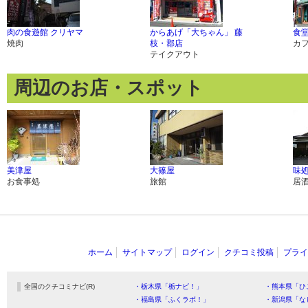
肉の食遊館 クリヤマ
からあげ「大ちゃん」 藤
食堂
焼肉
枝・郡店
カ
テイクアウト
周辺のお店・スポット
美津屋
大篠屋
味処
お食事処
旅館
居
ホーム
サイトマップ
ログイン
クチコミ投稿
プライ
全国のクチコミナビ(R)
・栃木県「栃ナビ！」
・熊本県「ひ
・福島県「ふくラボ！」
・新潟県「な