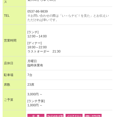
ス
0537-86-9839
TEL
※お問い合わせの際は「い～らナビ！を見た」とお伝えい
ただければ幸いです。
[ランチ]
12:00～14:00
営業時間
[ディナー]
18:00～22:00
ラストオーダー 21:30
月曜日
店休日
臨時休業有
駐車場
7台
席数
23席
3,000円 ～
ご予算
[ランチ予算]
1,000円 ～