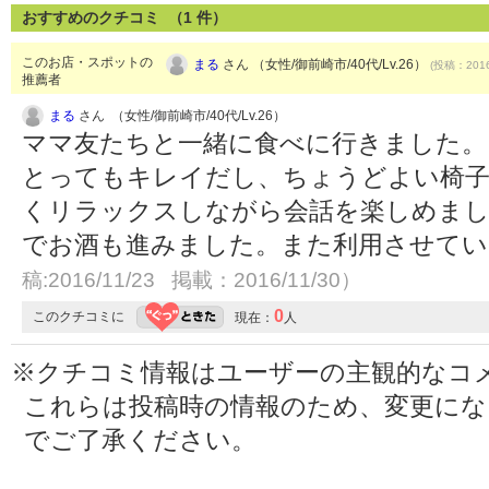
おすすめのクチコミ （
1
件）
このお店・スポットの
まる
さん （女性/御前崎市/40代/Lv.26）
(投稿：2016
推薦者
まる
さん （女性/御前崎市/40代/Lv.26）
ママ友たちと一緒に食べに行きました。
とってもキレイだし、ちょうどよい椅子
くリラックスしながら会話を楽しめまし
でお酒も進みました。また利用させて
稿:2016/11/23 掲載：2016/11/30）
0
このクチコミに
現在：
人
※クチコミ情報はユーザーの主観的なコ
これらは投稿時の情報のため、変更に
でご了承ください。