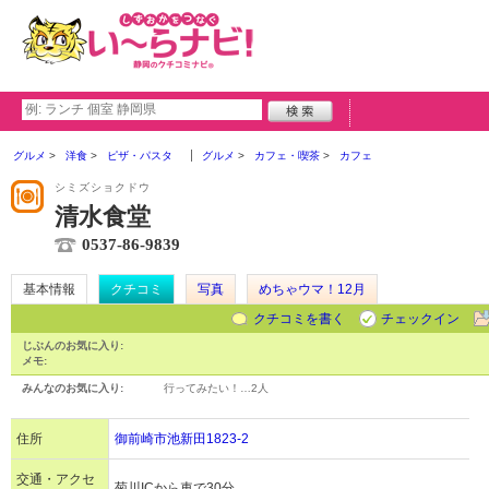
グルメ
洋食
ピザ・パスタ
グルメ
カフェ・喫茶
カフェ
シミズショクドウ
清水食堂
0537-86-9839
基本情報
クチコミ
写真
めちゃウマ！12月
クチコミを書く
チェックイン
じぶんのお気に入り:
メモ:
みんなのお気に入り:
行ってみたい！…
2人
住所
御前崎市池新田1823-2
交通・アクセ
菊川ICから車で30分