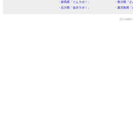
・群馬県「ぐんラボ！」
・香川県「さ
・石川県「金沢ラボ！」
・鹿児島県「
(C) HitBit